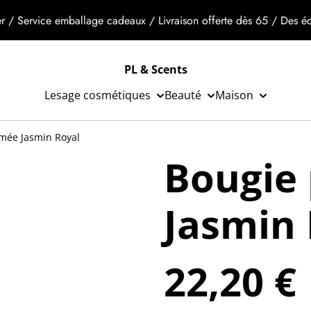
r / Service emballage cadeaux / Livraison offerte dès 65 / Des éch
PL & Scents
Lesage cosmétiques
Beauté
Maison
mée Jasmin Royal
Bougie
Jasmin 
22,20 €