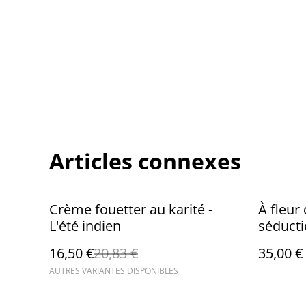
Articles connexes
%
Crème fouetter au karité -
À fleur
L'été indien
séducti
16,50 €
20,83 €
35,00 €
AUTRES VARIANTES DISPONIBLES