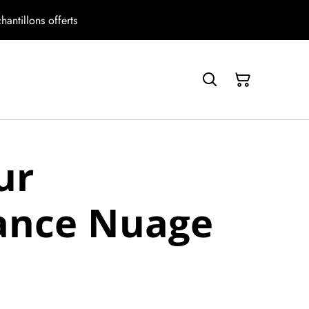
antillons offerts
ur
ance Nuage