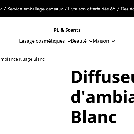
r / Service emballage cadeaux / Livraison offerte dès 65 / Des éch
PL & Scents
Lesage cosmétiques
Beauté
Maison
'ambiance Nuage Blanc
Diffuse
d'ambi
Blanc